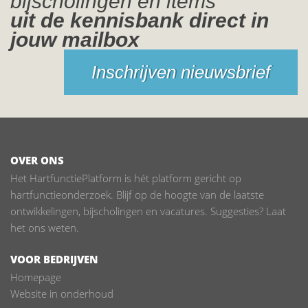
bijscholingen en items
uit de kennisbank direct in
jouw mailbox
Inschrijven nieuwsbrief
OVER ONS
Het HartfunctiePlatform is hét platform gericht op
hartfunctieonderzoek. Blijf op de hoogte van de laatste
ontwikkelingen, bijscholingen en vacatures. Suggesties? Laat
het ons weten.
VOOR BEDRIJVEN
Homepage
Website in onderhoud