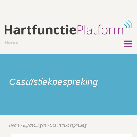
Home
Casuïstiekbespreking
Home
»
Bijscholingen
»
Casuïstiekbespreking