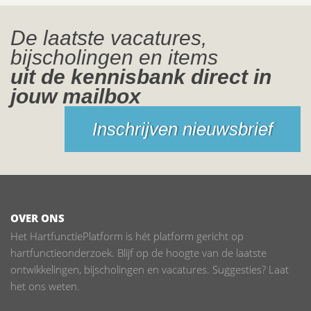
De laatste vacatures,
bijscholingen en items
uit de kennisbank direct in
jouw mailbox
Inschrijven nieuwsbrief
OVER ONS
Het HartfunctiePlatform is hét platform gericht op
hartfunctieonderzoek. Blijf op de hoogte van de laatste
ontwikkelingen, bijscholingen en vacatures. Suggesties? Laat
het ons weten.