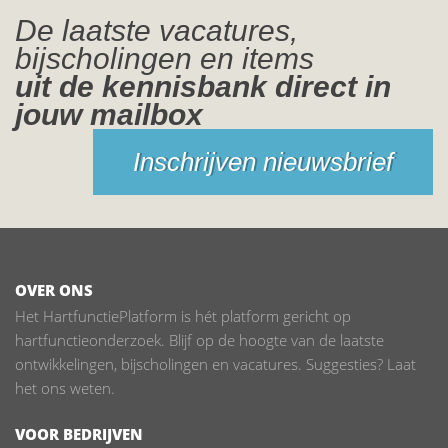
De laatste vacatures,
bijscholingen en items
uit de kennisbank direct in
jouw mailbox
Inschrijven nieuwsbrief
OVER ONS
Het HartfunctiePlatform is hét platform gericht op
hartfunctieonderzoek. Blijf op de hoogte van de laatste
ontwikkelingen, bijscholingen en vacatures. Suggesties? Laat
het ons weten.
VOOR BEDRIJVEN