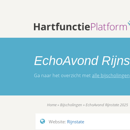
EchoAvond Rijns
Ga naar het overzicht met
alle bijscholingen
Home
»
Bijscholingen
»
EchoAvond Rijnstate 2025
Website:
Rijnstate