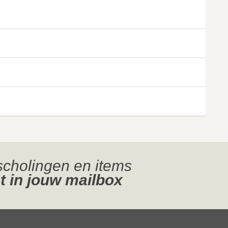
jscholingen en items
t in jouw mailbox