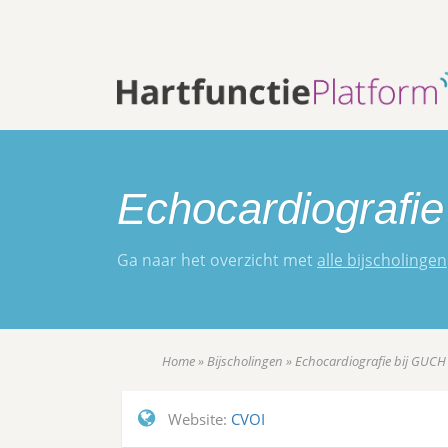
Echocardiografi
Ga naar het overzicht met
alle bijscholingen
Home
»
Bijscholingen
»
Echocardiografie bij GUCH
Website:
CVOI