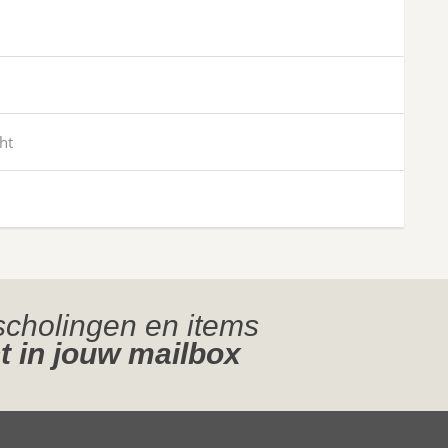
ht
jscholingen en items
t in jouw mailbox