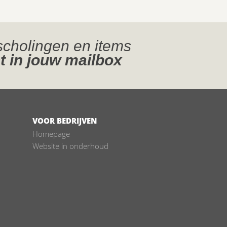
jscholingen en items
t in jouw mailbox
VOOR BEDRIJVEN
Homepage
Website in onderhoud