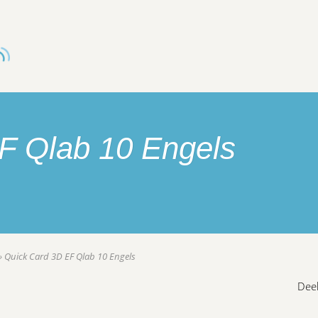
F Qlab 10 Engels
»
Quick Card 3D EF Qlab 10 Engels
Deel