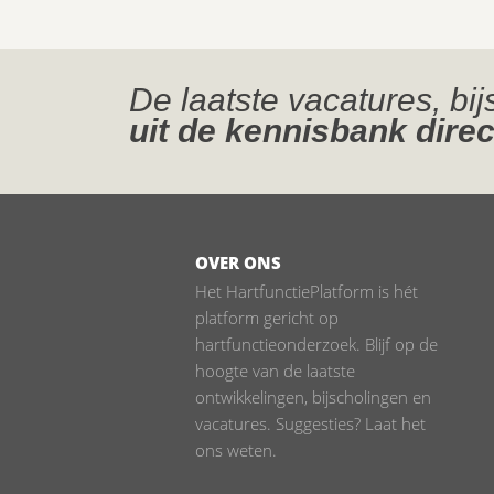
De laatste vacatures, bi
uit de kennisbank direc
OVER ONS
Het HartfunctiePlatform is hét
platform gericht op
hartfunctieonderzoek. Blijf op de
hoogte van de laatste
ontwikkelingen, bijscholingen en
vacatures. Suggesties? Laat het
ons weten.