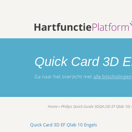
Quick Card 3D E
Ga naar het overzicht met
alle bijscholingen
Home
»
Philips Quick Guide 3DQA (3D EF Qlab 10)
Quick Card 3D EF Qlab 10 Engels