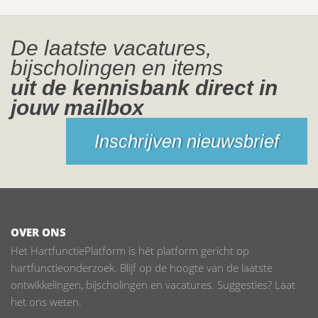
De laatste vacatures,
bijscholingen en items
uit de kennisbank direct in
jouw mailbox
Inschrijven nieuwsbrief
OVER ONS
Het HartfunctiePlatform is hét platform gericht op
hartfunctieonderzoek. Blijf op de hoogte van de laatste
ontwikkelingen, bijscholingen en vacatures. Suggesties? Laat
het ons weten.