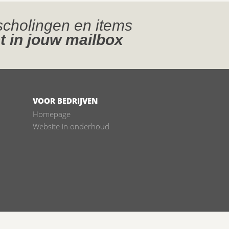
jscholingen en items
t in jouw mailbox
VOOR BEDRIJVEN
Homepage
Website in onderhoud