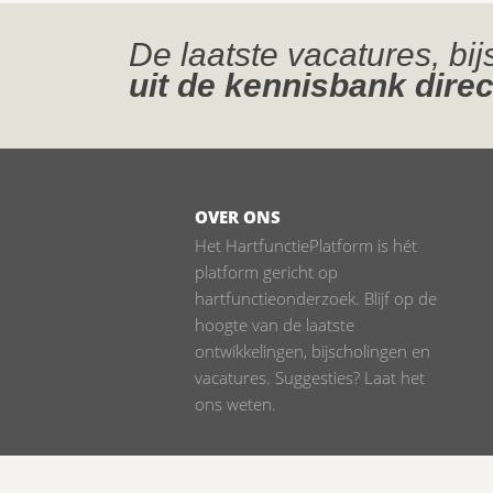
De laatste vacatures, bi
uit de kennisbank direc
OVER ONS
Het HartfunctiePlatform is hét
platform gericht op
hartfunctieonderzoek. Blijf op de
hoogte van de laatste
ontwikkelingen, bijscholingen en
vacatures. Suggesties? Laat het
ons weten.