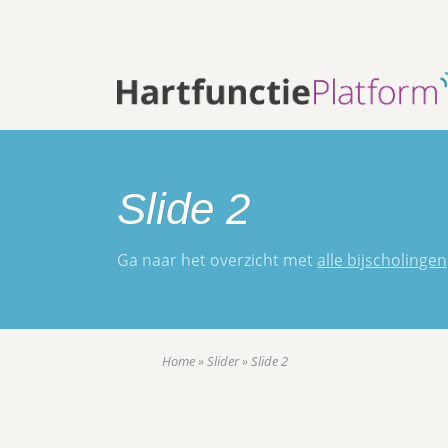
Slide 2
Ga naar het overzicht met
alle bijscholingen
Home
»
Slider
»
Slide 2