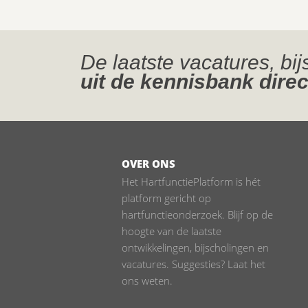
De laatste vacatures, bi
uit de kennisbank direc
OVER ONS
Het HartfunctiePlatform is hét
platform gericht op
hartfunctieonderzoek. Blijf op de
hoogte van de laatste
ontwikkelingen, bijscholingen en
vacatures. Suggesties? Laat het
ons weten.