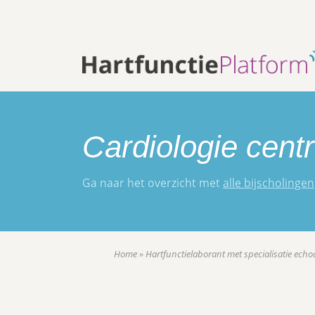
Cardiologie cent
Ga naar het overzicht met
alle bijscholingen
Home
»
Hartfunctielaborant met specialisatie echo