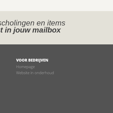
jscholingen en items
t in jouw mailbox
VOOR BEDRIJVEN
Homepage
Website in onderhoud