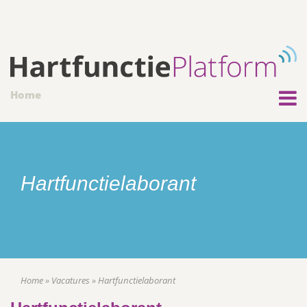
Home
Hartfunctielaborant
Home
»
Vacatures
»
Hartfunctielaborant