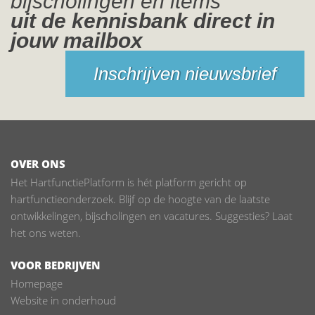
bijscholingen en items
uit de kennisbank direct in
jouw mailbox
Inschrijven nieuwsbrief
OVER ONS
Het HartfunctiePlatform is hét platform gericht op
hartfunctieonderzoek. Blijf op de hoogte van de laatste
ontwikkelingen, bijscholingen en vacatures. Suggesties? Laat
het ons weten.
VOOR BEDRIJVEN
Homepage
Website in onderhoud