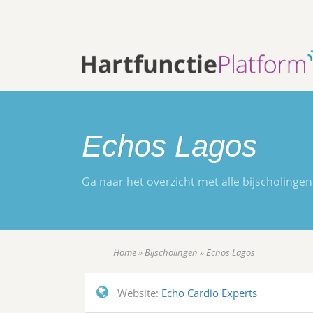
Echos Lagos
Ga naar het overzicht met
alle bijscholingen
Home
»
Bijscholingen
»
Echos Lagos
Website:
Echo Cardio Experts