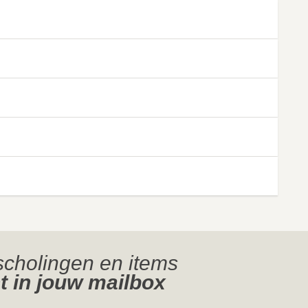
jscholingen en items
t in jouw mailbox