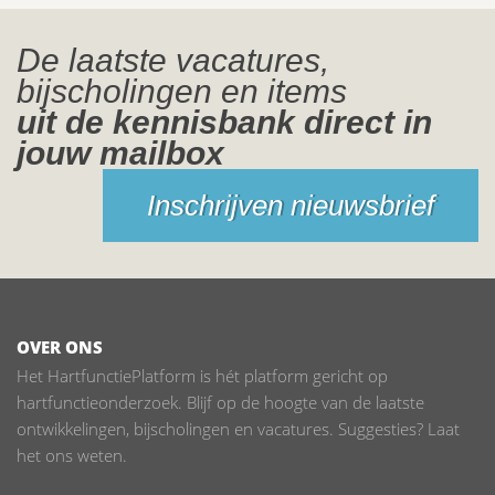
De laatste vacatures,
bijscholingen en items
uit de kennisbank direct in
jouw mailbox
Inschrijven nieuwsbrief
OVER ONS
Het HartfunctiePlatform is hét platform gericht op
hartfunctieonderzoek. Blijf op de hoogte van de laatste
ontwikkelingen, bijscholingen en vacatures. Suggesties? Laat
het ons weten.