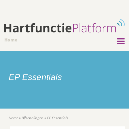
Home
EP Essentials
Home
»
Bijscholingen
»
EP Essentials