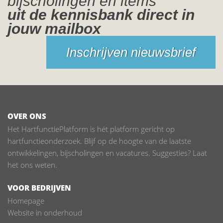
bijscholingen en items
uit de kennisbank direct in
jouw mailbox
Inschrijven nieuwsbrief
OVER ONS
Het HartfunctiePlatform is hét platform gericht op
hartfunctieonderzoek. Blijf op de hoogte van de laatste
ontwikkelingen, bijscholingen en vacatures. Suggesties? Laat
het ons weten.
VOOR BEDRIJVEN
Homepage
Website in onderhoud