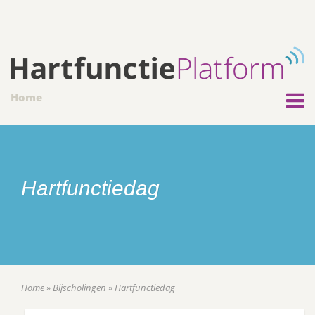
Home
Hartfunctiedag
Home
»
Bijscholingen
»
Hartfunctiedag