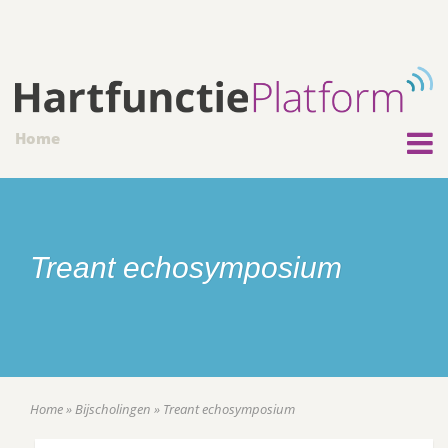
Home
Treant echosymposium
Home
»
Bijscholingen
»
Treant echosymposium