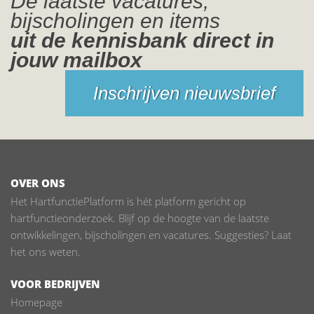
De laatste vacatures,
bijscholingen en items
uit de kennisbank direct in
jouw mailbox
Inschrijven nieuwsbrief
OVER ONS
Het HartfunctiePlatform is hét platform gericht op
hartfunctieonderzoek. Blijf op de hoogte van de laatste
ontwikkelingen, bijscholingen en vacatures. Suggesties? Laat
het ons weten.
VOOR BEDRIJVEN
Homepage