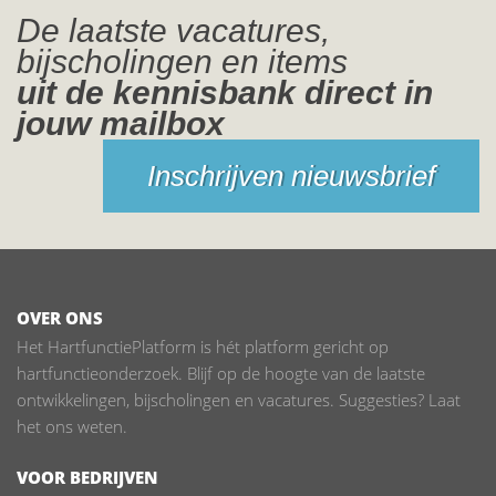
De laatste vacatures,
bijscholingen en items
uit de kennisbank direct in
jouw mailbox
Inschrijven nieuwsbrief
OVER ONS
Het HartfunctiePlatform is hét platform gericht op
hartfunctieonderzoek. Blijf op de hoogte van de laatste
ontwikkelingen, bijscholingen en vacatures. Suggesties? Laat
het ons weten.
VOOR BEDRIJVEN