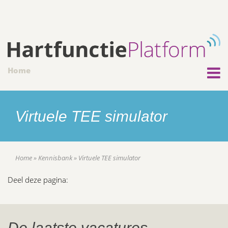
Home
Virtuele TEE simulator
Home
»
Kennisbank
»
Virtuele TEE simulator
Deel deze pagina:
De laatste vacatures,