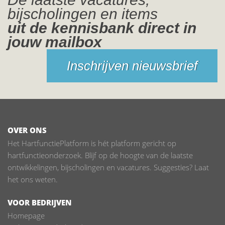
bijscholingen en items
uit de kennisbank direct in
jouw mailbox
Inschrijven nieuwsbrief
OVER ONS
Het HartfunctiePlatform is hét platform gericht op
hartfunctieonderzoek. Blijf op de hoogte van de laatste
ontwikkelingen, bijscholingen en vacatures. Suggesties? Laat
het ons weten.
VOOR BEDRIJVEN
Homepage