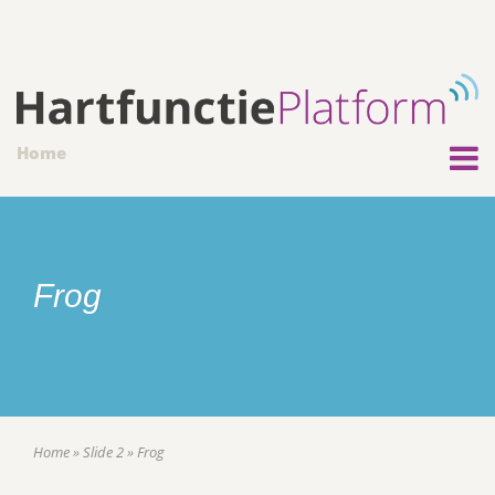
Home
Frog
Home
»
Slide 2
»
Frog